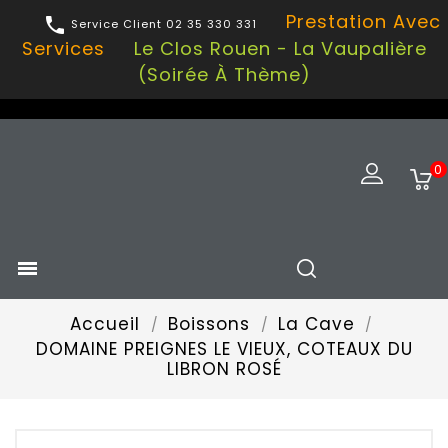
Prestation Avec

Service Client 02 35 330 331
Services
Le Clos Rouen - La Vaupalière
(soirée À Thème)
0

Accueil
Boissons
La Cave
DOMAINE PREIGNES LE VIEUX, COTEAUX DU
LIBRON ROSÉ