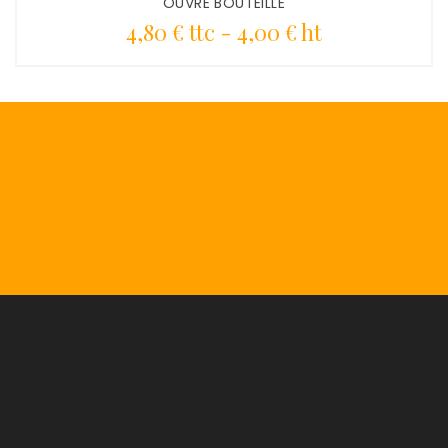
OUVRE BOUTEILLE
Prix
4,80 € ttc
-
4,00 € ht

Liens Du Groupe

Notre Société

Votre Compte
